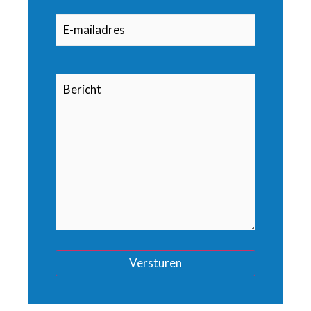
E-
(Vereist)
mailadres
Bericht
Alternative: