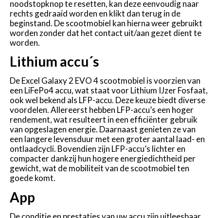
noodstopknop te resetten, kan deze eenvoudig naar
rechts gedraaid worden en klikt dan terug in de
beginstand. De scootmobiel kan hierna weer gebruikt
worden zonder dat het contact uit/aan gezet dient te
worden.
Lithium accu´s
De Excel Galaxy 2 EVO 4 scootmobiel is voorzien van
een
LiFePo4 accu, wat staat voor Lithium IJzer Fosfaat,
ook
wel bekend als LFP-accu. Deze keuze biedt diverse
voor
delen.
Allereerst hebben LFP-accu’s een hoger
rendement, wat
resulteert in een efficiënter gebruik
van opgeslagen ener
gie. Daarnaast genieten ze van
een langere levensduur
met een groter aantal laad- en
ontlaadcycli. Bovendien
zijn LFP-accu’s lichter en
compacter dankzij hun hogere
energiedichtheid per
gewicht, wat de mobiliteit van de
scootmobiel ten
goede komt.
App
De conditie en prestaties van uw accu zijn uitleesbaar