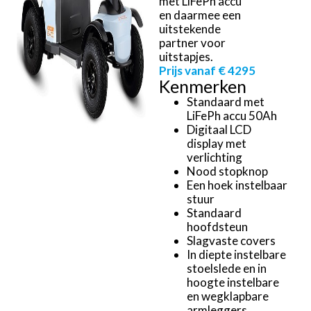
met LiFePh accu
en daarmee een
uitstekende
partner voor
uitstapjes.
Prijs vanaf € 4295
Kenmerken
Standaard met
LiFePh accu 50Ah
Digitaal LCD
display met
verlichting
Nood stopknop
Een hoek instelbaar
stuur
Standaard
hoofdsteun
Slagvaste covers
In diepte instelbare
stoelslede en in
hoogte instelbare
en wegklapbare
armleggers