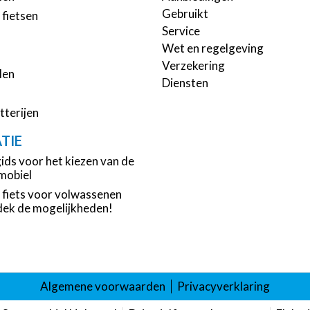
Gebruikt
fietsen
Service
Wet en regelgeving
Verzekering
len
Diensten
tterijen
TIE
ids voor het kiezen van de
tmobiel
fiets voor volwassenen
ek de mogelijkheden!
Algemene voorwaarden
Privacyverklaring