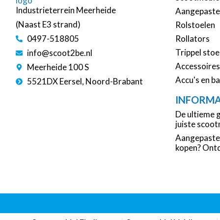
Industrieterrein Meerheide
Aangepaste 
(Naast E3 strand)
Rolstoelen
0497-518805
Rollators
Trippel stoe
info@scoot2be.nl
Accessoires
Meerheide 100 S
Accu's en ba
5521DX Eersel, Noord-Brabant
INFORMA
De ultieme g
juiste scoo
Aangepaste 
kopen? Ontd