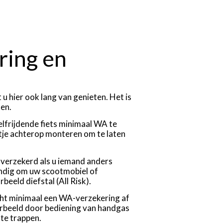
ring en
 u hier ook lang van genieten. Het is
en.
zelfrijdende fiets minimaal WA te
tje achterop monteren om te laten
 verzekerd als u iemand anders
andig om uw scootmobiel of
beeld diefstal (All Risk).
cht minimaal een WA-verzekering af
oorbeeld door bediening van handgas
 te trappen.